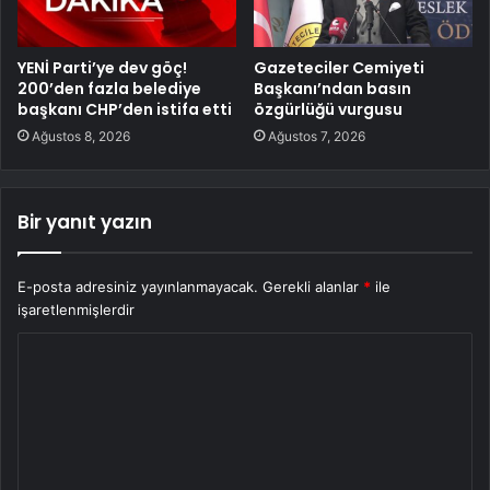
YENİ Parti’ye dev göç!
Gazeteciler Cemiyeti
200’den fazla belediye
Başkanı’ndan basın
başkanı CHP’den istifa etti
özgürlüğü vurgusu
Ağustos 8, 2026
Ağustos 7, 2026
Bir yanıt yazın
E-posta adresiniz yayınlanmayacak.
Gerekli alanlar
*
ile
işaretlenmişlerdir
Y
o
r
u
m