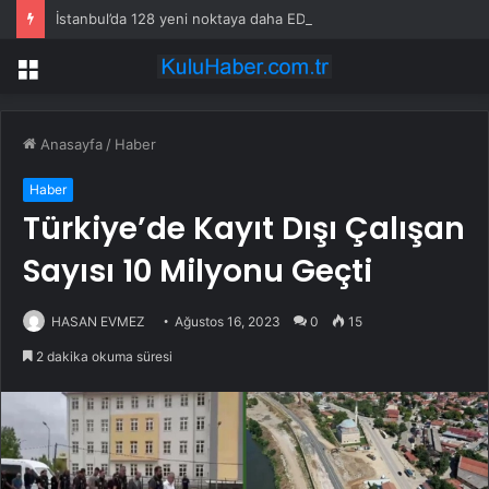
İstanbul’da 128 yeni noktaya daha EDS geliyor
Menü
Anasayfa
/
Haber
Haber
Türkiye’de Kayıt Dışı Çalışan
Sayısı 10 Milyonu Geçti
HASAN EVMEZ
Ağustos 16, 2023
0
15
2 dakika okuma süresi