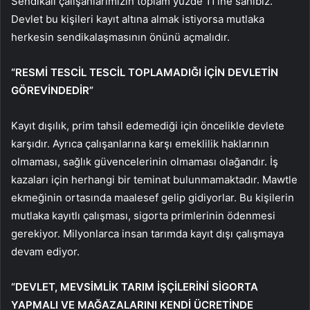
Sendikalı çalışanlarımızın toplam yüzde 11’ine sahibiz.
Devlet bu kişileri kayıt altına almak istiyorsa mutlaka
herkesin sendikalaşmasının önünü açmalıdır.
“RESMİ TESCİL TESCİL TOPLAMADIĞI İÇİN DEVLETİN
GÖREVİNDEDİR”
Kayıt dışılık, prim tahsil edemediği için öncelikle devlete
karşıdır. Ayrıca çalışanlarına karşı emeklilik haklarının
olmaması, sağlık güvencelerinin olmaması olağandır. İş
kazaları için herhangi bir teminat bulunmamaktadır. Mawtle
ekmeğinin ortasında maalesef gelip gidiyorlar. Bu kişilerin
mutlaka kayıtlı çalışması, sigorta primlerinin ödenmesi
gerekiyor. Milyonlarca insan tarımda kayıt dışı çalışmaya
devam ediyor.
“DEVLET, MEVSİMLİK TARIM İŞÇİLERİNİ SİGORTA
YAPMALI VE MAĞAZALARINI KENDİ ÜCRETİNDE