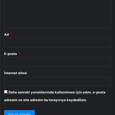
u
m
*
Ad
*
E-posta
*
İnternet sitesi
Daha sonraki yorumlarımda kullanılması için adım, e-posta
adresim ve site adresim bu tarayıcıya kaydedilsin.