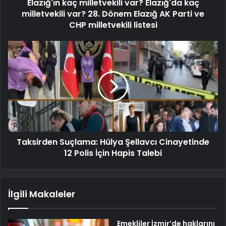
Elazığ'ın kaç milletvekili var? Elazığ'da kaç
milletvekili var? 28. Dönem Elazığ AK Parti ve
CHP milletvekili listesi
Taksirden Suçlama: Hülya Şellavcı Cinayetinde
12 Polis İçin Hapis Talebi
İlgili Makaleler
Emekliler İzmir’de haklarını