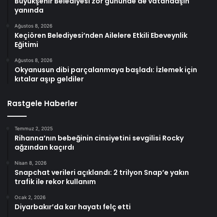
Büyükşehir Belediyesi zor gününde de vatandaşın
yanında
Ağustos 8, 2026
Keçiören Belediyesi’nden Ailelere Etkili Ebeveynlik
Eğitimi
Ağustos 8, 2026
Okyanusun dibi parçalanmaya başladı: İzlemek için
kıtalar aşıp geldiler
Rastgele Haberler
Temmuz 2, 2025
Rihanna’nın bebeğinin cinsiyetini sevgilisi Rocky
ağzından kaçırdı
Nisan 8, 2026
Snapchat verileri açıklandı: 2 trilyon Snap’e yakın
trafik ile rekor kullanım
Ocak 2, 2026
Diyarbakır’da kar hayatı felç etti