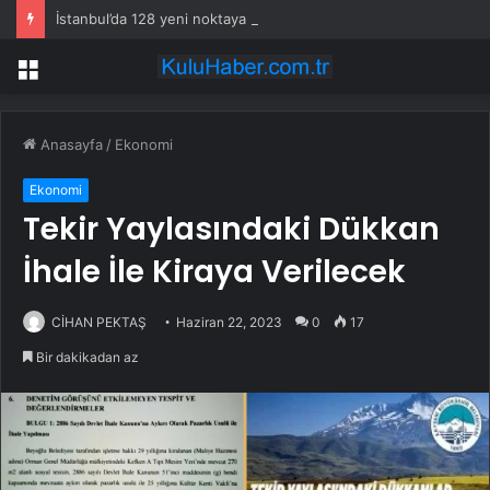
İstanbul’da 128 yeni noktaya daha EDS geliyor
Menü
Anasayfa
/
Ekonomi
Ekonomi
Tekir Yaylasındaki Dükkan
İhale İle Kiraya Verilecek
CİHAN PEKTAŞ
Haziran 22, 2023
0
17
Bir dakikadan az