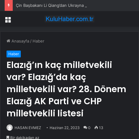
Çin Başbakanı Li Qiang’dan Ukrayna Başbakanı’na tebrik mesajı
Menü
Anasayfa
/
Haber
Haber
Elazığ’ın kaç milletvekili
var? Elazığ’da kaç
milletvekili var? 28. Dönem
Elazığ AK Parti ve CHP
milletvekili listesi
HASAN EVMEZ
Haziran 22, 2023
0
13
Bir dakikadan az