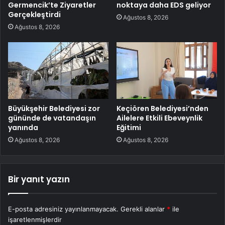
Germencik’te Ziyaretler
noktaya daha EDS geliyor
Gerçekleştirdi
Ağustos 8, 2026
Ağustos 8, 2026
Büyükşehir Belediyesi zor
Keçiören Belediyesi’nden
gününde de vatandaşın
Ailelere Etkili Ebeveynlik
yanında
Eğitimi
Ağustos 8, 2026
Ağustos 8, 2026
Bir yanıt yazın
E-posta adresiniz yayınlanmayacak.
Gerekli alanlar
*
ile
işaretlenmişlerdir