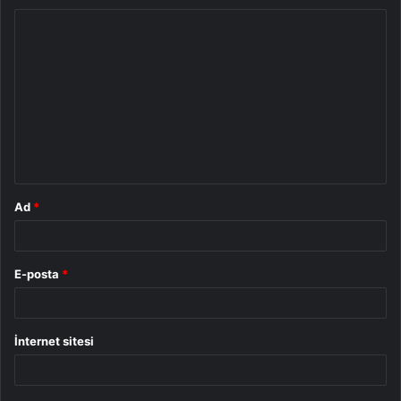
Y
o
r
u
m
*
Ad
*
E-posta
*
İnternet sitesi